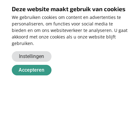
Deze website maakt gebruik van cookies
HOEVEEL PANELEN HEB IK NODIG
We gebruiken cookies om content en advertenties te
VOOR MIJN TOTALE VERBRUIK?
personaliseren, om functies voor social media te
bieden en om ons websiteverkeer te analyseren. U gaat
akkoord met onze cookies als u onze website blijft
Dat is afhankelijk van uw jaarlijks energieverbruik. Denk hierbij
gebruiken.
ook aan de toekomst. Gaat u elektrisch rijden of overweegt u
een warmtepomp aan te schaffen? Dan zult u meer energie
Instellingen
gaan verbruiken. Koop dan bij voorkeur alvast een grotere
installatie, want bijplaatsen van panelen is relatief duur.
Accepteren
Wilt u weten hoeveel een/uw elektrische auto verbruikt?
Lees
meer
.
Wilt weten hoeveel energie u verbruikt met een warmtepomp?
Lees meer
.