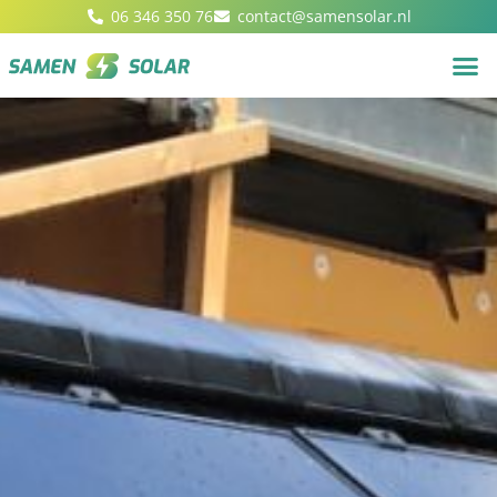
06 346 350 76
contact@samensolar.nl