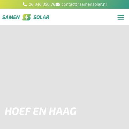
06 346 350 76
contact@samensolar.nl
HOEF EN HAAG