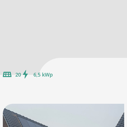
20
6,5 kWp