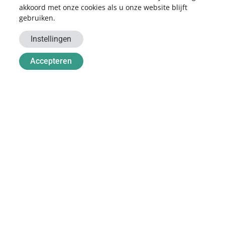
akkoord met onze cookies als u onze website blijft
gebruiken.
BEZOEKADRES
Instellingen
Harmelerwaard 11
Accepteren
3481 LB Harmelen
CONTACT
06 346 350 76
contact@samensolar.nl
Privacyverklaring
Algemene voorwaarden