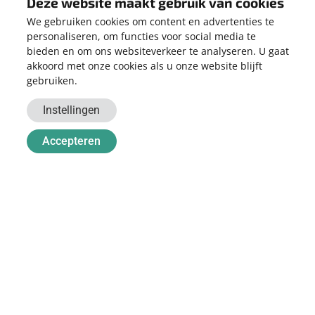
Deze website maakt gebruik van cookies
Dat is afhankelijk van uw jaarlijks energieverbruik. Denk hierbij
We gebruiken cookies om content en advertenties te
ook aan de toekomst. Gaat u elektrisch rijden of overweegt u
personaliseren, om functies voor social media te
een warmtepomp aan te schaffen? Dan zult u meer energie
bieden en om ons websiteverkeer te analyseren. U gaat
gaan verbruiken. Koop dan bij voorkeur alvast een grotere
akkoord met onze cookies als u onze website blijft
installatie, want bijplaatsen van panelen is relatief duur.
gebruiken.
Wilt u weten hoeveel een/uw elektrische auto verbruikt?
Lees
Instellingen
meer
.
Accepteren
Wilt weten hoeveel energie u verbruikt met een warmtepomp?
Lees meer
.
WERK WAAR WE TROTS OP ZIJN