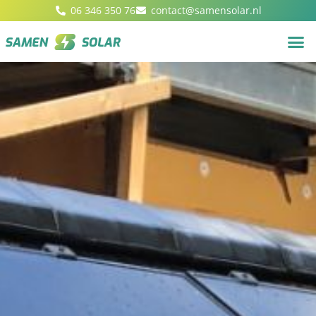
06 346 350 76
contact@samensolar.nl