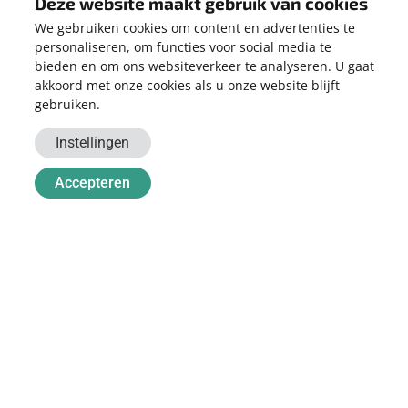
Deze website maakt gebruik van cookies
Dat is afhankelijk van uw jaarlijks energieverbruik. Denk hierbij
We gebruiken cookies om content en advertenties te
ook aan de toekomst. Gaat u elektrisch rijden of overweegt u
personaliseren, om functies voor social media te
een warmtepomp aan te schaffen? Dan zult u meer energie
bieden en om ons websiteverkeer te analyseren. U gaat
gaan verbruiken. Koop dan bij voorkeur alvast een grotere
akkoord met onze cookies als u onze website blijft
installatie, want bijplaatsen van panelen is relatief duur.
gebruiken.
Wilt u weten hoeveel een/uw elektrische auto verbruikt?
Lees
Instellingen
meer
.
Accepteren
Wilt weten hoeveel energie u verbruikt met een warmtepomp?
Lees meer
.
WERK WAAR WE TROTS OP ZIJN