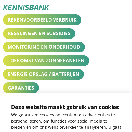
KENNISBANK
REKENVOORBEELD VERBRUIK
REGELINGEN EN SUBSIDIES
MONITORING EN ONDERHOUD
TOEKOMST VAN ZONNEPANELEN
ENERGIE OPSLAG / BATTERIJEN
GARANTIES
HOEVEEL PANELEN HEB IK NODIG
Deze website maakt gebruik van cookies
VOOR MIJN TOTALE VERBRUIK?
We gebruiken cookies om content en advertenties te
personaliseren, om functies voor social media te
bieden en om ons websiteverkeer te analyseren. U gaat
Dat is afhankelijk van uw jaarlijks energieverbruik. Denk hierbij