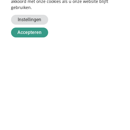
akkoord met onze cookies als u onze website blijft
gebruiken.
Instellingen
Accepteren
BEZOEKADRES
Harmelerwaard 11
3481 LB Harmelen
CONTACT