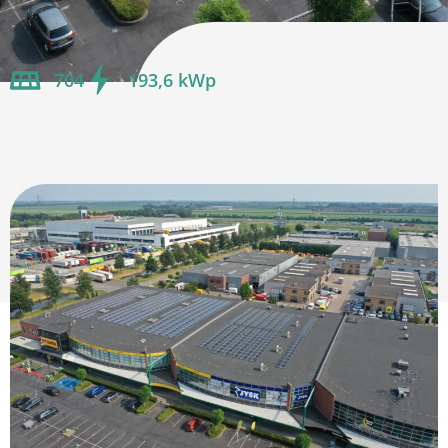
704
193,6 kWp